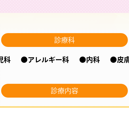
診療科
児科
アレルギー科
内科
皮
診療内容