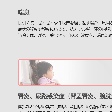
喘息
長引く咳、ゼイゼイや呼吸苦を繰り返す場合、原因
症状の程度や頻度に応じて、抗アレルギー薬の内服
当院では、呼気一酸化窒素（NO）濃度を、喘息治
腎炎、尿路感染症（腎盂腎炎、膀胱
健診などで尿の異常（血尿、蛋白尿）の指摘がある