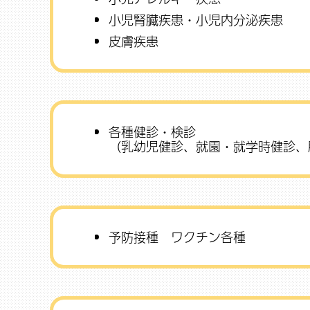
小児腎臓疾患・小児内分泌疾患
皮膚疾患
各種健診・検診
（乳幼児健診、就園・就学時健診、
予防接種 ワクチン各種