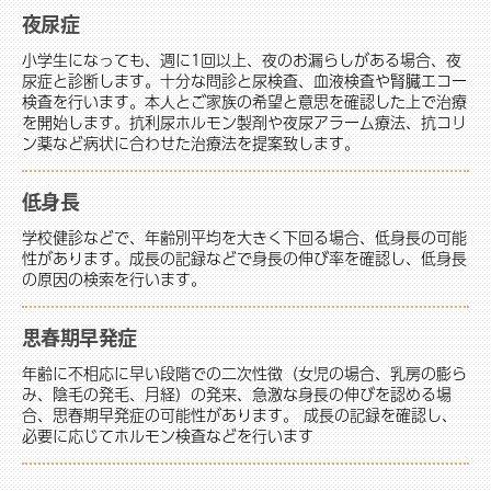
夜尿症
小学生になっても、週に1回以上、夜のお漏らしがある場合、夜
尿症と診断します。十分な問診と尿検査、血液検査や腎臓エコー
検査を行います。本人とご家族の希望と意思を確認した上で治療
を開始します。抗利尿ホルモン製剤や夜尿アラーム療法、抗コリ
ン薬など病状に合わせた治療法を提案致します。
低身長
学校健診などで、年齢別平均を大きく下回る場合、低身長の可能
性があります。成長の記録などで身長の伸び率を確認し、低身長
の原因の検索を行います。
思春期早発症
年齢に不相応に早い段階での二次性徴（女児の場合、乳房の膨ら
み、陰毛の発毛、月経）の発来、急激な身長の伸びを認める場
合、思春期早発症の可能性があります。 成長の記録を確認し、
必要に応じてホルモン検査などを行います