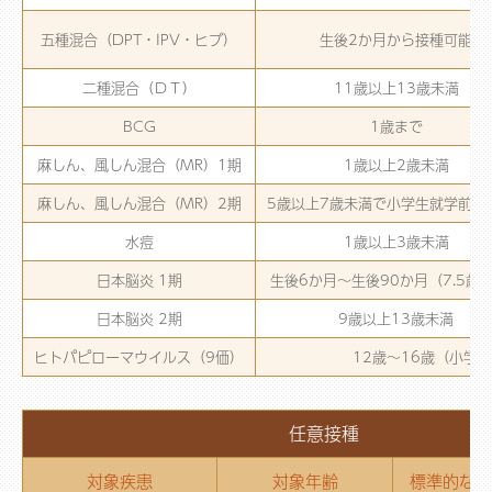
五種混合（DPT・IPV・ヒブ）
生後2か月から接種可能
二種混合（ＤＴ）
11歳以上13歳未満
BCG
1歳まで
麻しん、風しん混合（MR）1期
1歳以上2歳未満
麻しん、風しん混合（MR）2期
5歳以上7歳未満で小学生就学前の
水痘
1歳以上3歳未満
日本脳炎 1期
生後6か月～生後90か月（7.5歳
日本脳炎 2期
9歳以上13歳未満
ヒトパピローマウイルス（9価）
12歳～16歳（小学
任意接種
対象疾患
対象年齢
標準的な接