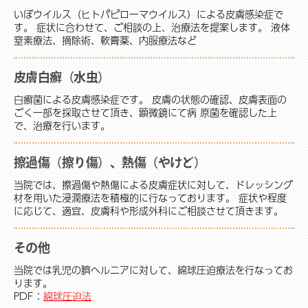
いぼウイルス（ヒトパピローマウイルス）による皮膚感染症で
す。 症状に合わせて、ご相談の上、治療法を提案します。 液体
窒素療法、摘除術、軟膏薬、内服療法など
皮膚白癬（水虫）
白癬菌による皮膚感染症です。 皮膚の状態の確認、皮膚表面の
ごく一部を採取させて頂き、顕微鏡にて病 原菌を確認した上
で、治療を行います。
擦過傷（擦り傷）、熱傷（やけど）
当院では、擦過傷や熱傷による皮膚症状に対して、ドレッシング
材を用いた浸潤療法を積極的に行なっております。 症状や程度
に応じて、適宜、皮膚科や形成外科にご相談させて頂きます。
その他
当院では乳児の臍ヘルニアに対して、綿球圧迫療法を行なってお
ります。
PDF：
綿球圧迫法